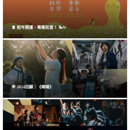
🧧 蛇年開運，嘶嘶如意！ 🐍✨
🌟 2024回顧｜《喃喃》