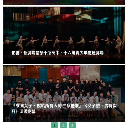
影響．新劇場帶領十所高中、十六班青少年體驗劇場
「來自女子、獻給所有人的生命禮讚」《女子戲．流轉歲
月》溫暖謝幕
1
2
3