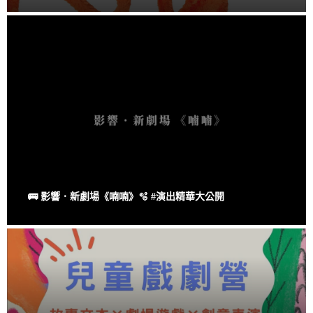
🚌 影響．新劇場《喃喃》🫧 #演出精華大公開