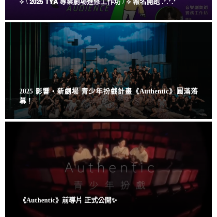
⟡ \ 𝟮𝟬𝟮𝟱 𝗧𝗬𝗔 專業劇場進修工作坊 / ⟡ 報名開跑 .ᐟ.ᐟ.ᐟ
2025 影響・新劇場 青少年扮戲計畫《Authentic》圓滿落
幕！
《Authentic》前導片 正式公開✨