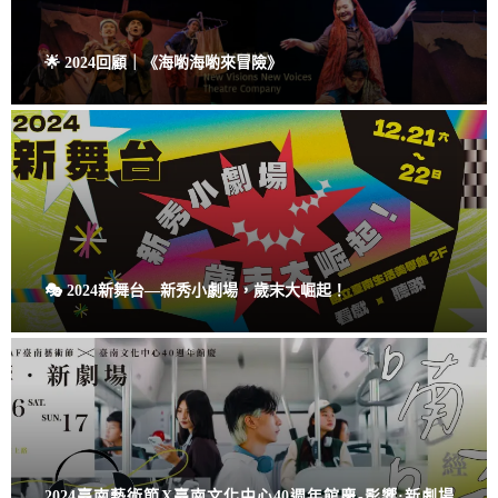
🌟 2024回顧｜《海喲海喲來冒險》
🎭 2024新舞台—新秀小劇場，歲末大崛起！
2024臺南藝術節X臺南文化中心40週年館慶-影響·新劇場