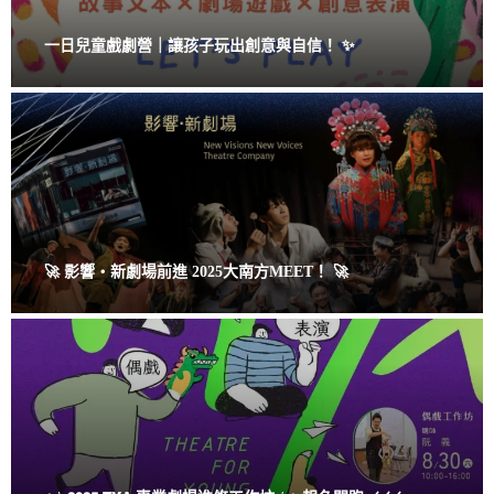
一日兒童戲劇營｜讓孩子玩出創意與自信！ ✨
🚀 影響・新劇場前進 2025大南方MEET！ 🚀