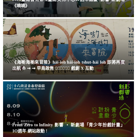
《喃喃》
《海喲海喲來冒險》hái-ioh hái-ioh tshut-hái loh 即將再度
出航 ⛵ ⇝ ⇝ 早鳥啟售 🧜‍🧜‍♀🧜🏽‍♀️ 戲劇 X 互動
From Zero to lnfinity 影響 ‧ 新劇場「青少年扮戲計畫」
1O週年 網站啟動 !