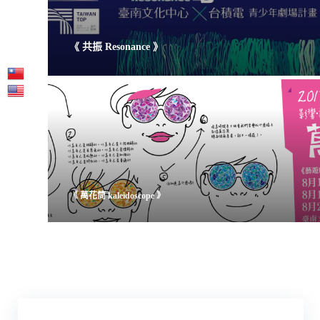
《 共振 Resonance 》
《 萬花筒 kaleidoscope 》